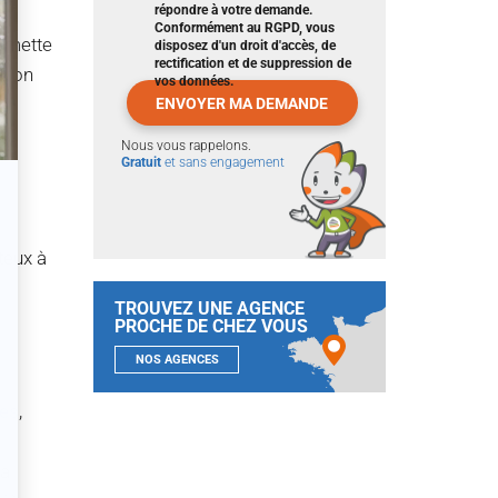
répondre à votre demande.
?
Conformément au RGPD, vous
remette
disposez d'un droit d'accès, de
rectification et de suppression de
qu’on
vos données.
Nous vous rappelons.
Gratuit
et sans engagement
teux à
TROUVEZ UNE AGENCE
PROCHE DE CHEZ VOUS
NOS AGENCES
es
,
ra