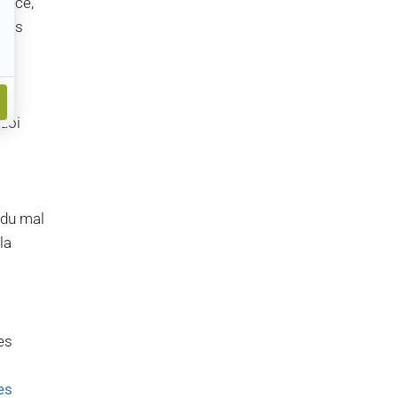
pièce,
tres
quoi
 du mal
la
es
es