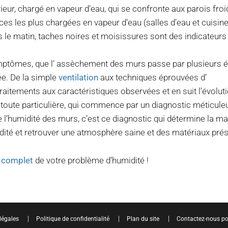
térieur, chargé en vapeur d’eau, qui se confronte aux parois froi
ces les plus chargées en vapeur d’eau (salles d’eau et cuisine
 le matin, taches noires et moisissures sont des indicateurs
mptômes, que l’ assèchement des murs passe par plusieurs é
tée. De la simple
ventilation
aux techniques éprouvées d’
tements aux caractéristiques observées et en suit l’évoluti
toute particulière, qui commence par un diagnostic méticule
 l’humidité des murs, c’est ce diagnostic qui détermine la m
dité et retrouver une atmosphère saine et des matériaux pré
t complet
de votre problème d’humidité !
légales
Politique de confidentialité
Plan du site
Contactez-nous pou