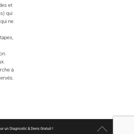
des et
s) qui
 qui ne
tapes,
on.
ux.
arche à
servés.
r un Diagnostic & Devis Gratuit !