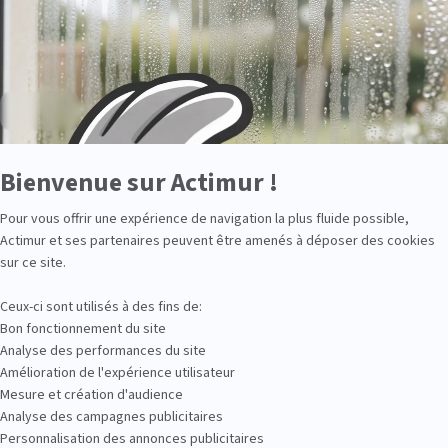
-il en parler ? Faut-il déranger un professionnel pour si peu 
sur
Axeptio
plus facile de traiter le mal dès son apparition, avant qu’il ne 
plus souvent, c’est en observant l’évolution des symptômes 
techniciens d’ACTIMUR préfèrent se déplacer et aider les
é des murs plutôt que d’intervenir lorsque les dégâts sont
Bienvenue sur Actimur !
…
Pour vous offrir une expérience de navigation la plus fluide possible,
Axeptio consent
n avoir l’air » et peuvent occasionner des problèmes très coû
Actimur et ses partenaires peuvent être amenés à déposer des cookies
sur ce site.
Ceux-ci sont utilisés à des fins de:
Bon fonctionnement du site
érieur ou à l’extérieur.
Analyse des performances du site
i déclencheront la suspicion. Assez rapidement, des
moisissur
Amélioration de l'expérience utilisateur
Mesure et création d'audience
résenteront sous la forme de mousse, d’auréoles ou
Analyse des campagnes publicitaires
 sombre, verte ou bleue. Généralement une odeur de moisi se
Personnalisation des annonces publicitaires