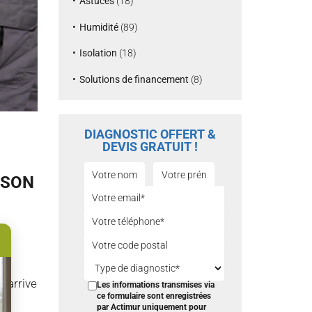
Astuces
(18)
Humidité
(89)
Isolation
(18)
Solutions de financement
(8)
DIAGNOSTIC OFFERT &
DEVIS GRATUIT !
ISON
a
n arrive
Les informations transmises via
ce formulaire sont enregistrées
ui
par Actimur uniquement pour