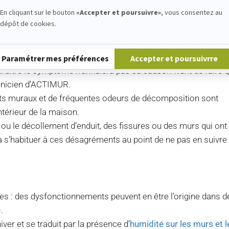
vées aux murs : on peut les constater sur les tissus dans la 
En cliquant sur le bouton
«Accepter et poursuivre»
, vous consentez au
 les cas les plus évolués, elles attirent cafards, blattes et au
dépôt de cookies.
Plateforme de Gestion du Consentement : Personnalisez vos Options
araître les traces de moisissures. Il existe différents produits
s’agit peut-être des premiers symptômes d’un mal qui
Paramétrer mes préférences
Accepter et poursuivrre
araître le symptôme n’annulera pas sa cause. Avant de faire 
echnicien d’ACTIMUR.
ts muraux et de fréquentes odeurs de décomposition sont
ntérieur de la maison.
nt ou le décollement d’enduit, des fissures ou des murs qui ont
 à s’habituer à ces désagréments au point de ne pas en suivre 
es : des dysfonctionnements peuvent en être l’origine dans d
.
ver et se traduit par la présence d’
humidité sur les murs et l