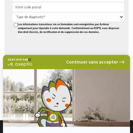
Les informations transmises via ce formulaire sont enregistrées par Actimur
uniquement pour répondre à votre demande. Conformément au RGPD, vous disposez
d'un droit d'accès, de rectification et de suppression de vos données.
CERTIFIÉ PAR
Continuer sans accepter
certifié
par
Nous vous rappelons.
Axeptio
Gratuit
et sans engagement
-
En
savoir
TROUVEZ UNE AGENCE PROCHE DE CHEZ VOUS
plus
sur
NOS AGENCES
Axeptio
© Copyright 2026 - Actimur. Tous droits réservés