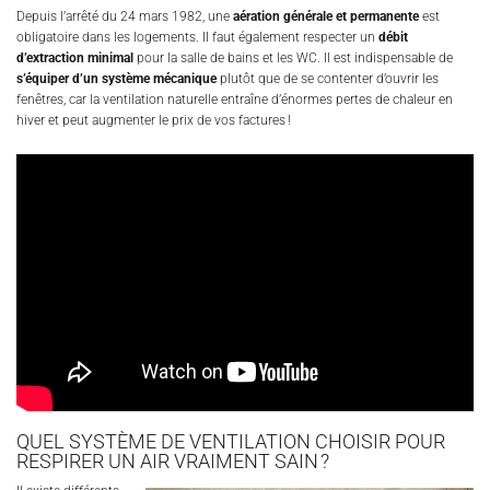
Depuis l’arrêté du 24 mars 1982, une
aération générale et permanente
est
obligatoire dans les logements. Il faut également respecter un
débit
d’extraction minimal
pour la salle de bains et les WC. Il est indispensable de
s’équiper d’un système mécanique
plutôt que de se contenter d’ouvrir les
fenêtres, car la ventilation naturelle entraîne d’énormes pertes de chaleur en
hiver et peut augmenter le prix de vos factures !
QUEL SYSTÈME DE VENTILATION CHOISIR POUR
RESPIRER UN AIR VRAIMENT SAIN ?