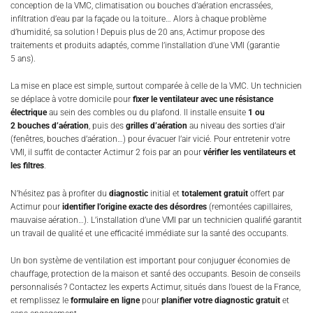
conception de la VMC, climatisation ou bouches d’aération encrassées,
infiltration d’eau par la façade ou la toiture… Alors à chaque problème
d’humidité, sa solution ! Depuis plus de 20 ans, Actimur propose des
traitements et produits adaptés, comme l’installation d’une VMI (garantie
5 ans).
La mise en place est simple, surtout comparée à celle de la VMC. Un technicien
se déplace à votre domicile pour
fixer le ventilateur avec une résistance
électrique
au sein des combles ou du plafond. Il installe ensuite
1 ou
2 bouches d’aération
, puis des
grilles d’aération
au niveau des sorties d’air
(fenêtres, bouches d’aération…) pour évacuer l’air vicié. Pour entretenir votre
VMI, il suffit de contacter Actimur 2 fois par an pour
vérifier les ventilateurs et
les filtres
.
N’hésitez pas à profiter du
diagnostic
initial
et
totalement gratuit
offert par
Actimur pour
identifier l’origine exacte des désordres
(remontées capillaires,
mauvaise aération…). L’installation d’une VMI par un technicien qualifié garantit
un travail de qualité et une efficacité immédiate sur la santé des occupants.
Un bon système de ventilation est important pour conjuguer économies de
chauffage, protection de la maison et santé des occupants. Besoin de conseils
personnalisés ? Contactez les experts Actimur, situés dans l’ouest de la France,
et remplissez le
formulaire en ligne
pour
planifier votre diagnostic gratuit
et