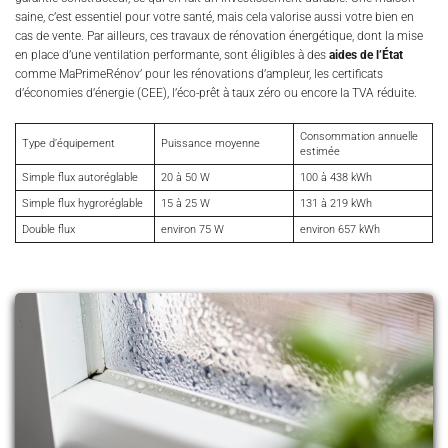
saine, c’est essentiel pour votre santé, mais cela valorise aussi votre bien en
cas de vente. Par ailleurs, ces travaux de rénovation énergétique, dont la mise
en place d’une ventilation performante, sont éligibles à des
aides de l’État
comme MaPrimeRénov’ pour les rénovations d’ampleur, les certificats
d’économies d’énergie (CEE), l’éco-prêt à taux zéro ou encore la TVA réduite.
Consommation annuelle
Type d’équipement
Puissance moyenne
estimée
Simple flux autoréglable
20 à 50 W
100 à 438 kWh
Simple flux hygroréglable
15 à 25 W
131 à 219 kWh
Double flux
environ 75 W
environ 657 kWh