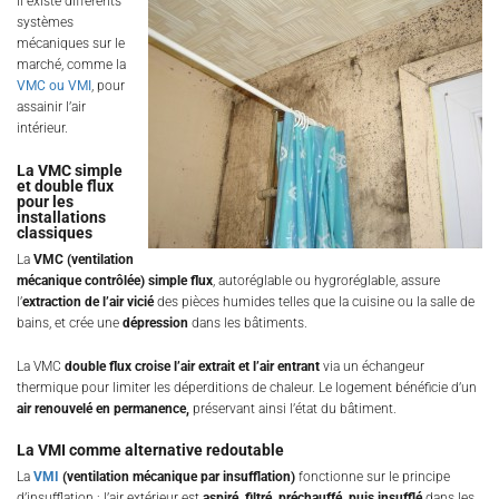
Il existe différents
systèmes
mécaniques sur le
marché, comme la
VMC ou VMI
, pour
assainir l’air
intérieur.
La VMC simple
et double flux
pour les
installations
classiques
La
VMC (ventilation
mécanique contrôlée) simple flux
, autoréglable ou hygroréglable, assure
l’
extraction de l’air vicié
des pièces humides telles que la cuisine ou la salle de
bains, et crée une
dépression
dans les bâtiments.
La VMC
double flux croise l’air extrait et l’air entrant
via un échangeur
thermique pour limiter les déperditions de chaleur. Le logement bénéficie d’un
air renouvelé en permanence,
préservant ainsi l’état du bâtiment.
La VMI comme alternative redoutable
La
VMI
(ventilation mécanique par insufflation)
fonctionne sur le principe
d’insufflation : l’air extérieur est
aspiré, filtré, préchauffé, puis insufflé
dans les