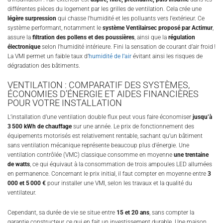
différentes pièces du logement par les grilles de ventilation. Cela crée une
légère surpression
qui chasse l’humidité et les polluants vers l’extérieur. Ce
système performant, notamment le
système Ventilairsec proposé par Actimur
,
assure la
filtration des pollens et des poussières
, ainsi que la
régulation
électronique
selon l’humidité intérieure. Fini la sensation de courant d’air froid !
La VMI permet un faible taux d’
humidité de l’air
évitant ainsi les risques de
dégradation des bâtiments.
VENTILATION : COMPARATIF DES SYSTÈMES,
ÉCONOMIES D’ÉNERGIE ET AIDES FINANCIÈRES
POUR VOTRE INSTALLATION
L’installation d’une ventilation double flux peut vous faire économiser
jusqu’à
3 500 kWh de chauffage
sur une année. Le prix de fonctionnement des
équipements motorisés est relativement rentable, sachant qu’un bâtiment
sans ventilation mécanique représente beaucoup plus d’énergie. Une
ventilation contrôlée (VMC) classique consomme en moyenne
une trentaine
de watts
, ce qui équivaut à la consommation de trois ampoules LED allumées
en permanence. Concernant le prix initial, il faut compter en moyenne entre
3
000 et 5 000 €
pour installer une VMI, selon les travaux et la qualité du
ventilateur.
Cependant, sa durée de vie se situe entre
15 et 20 ans
, sans compter la
garantie constructeur, ce qui en fait un investissement durable. Une maison