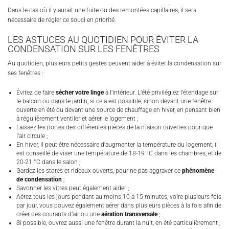
Dans le cas où il y aurait une fuite ou des remontées capillaires, il sera
nécessaire de régler ce souci en priorité.
LES ASTUCES AU QUOTIDIEN POUR ÉVITER LA
CONDENSATION SUR LES FENÊTRES
Au quotidien, plusieurs petits gestes peuvent aider à éviter la condensation sur
ses fenêtres :
Évitez de faire
sécher votre linge
à l’intérieur. L’été privilégiez l’étendage sur
le balcon ou dans le jardin, si cela est possible, sinon devant une fenêtre
ouverte en été ou devant une source de chauffage en hiver, en pensant bien
à régulièrement ventiler et aérer le logement ;
Laissez les portes des différentes pièces de la maison ouvertes pour que
l’air circule ;
En hiver, il peut être nécessaire d’augmenter la température du logement, il
est conseillé de viser une température de 18-19 °C dans les chambres, et de
20-21 °C dans le salon ;
Gardez les stores et rideaux ouverts, pour ne pas aggraver ce
phénomène
de condensation
;
Savonner les vitres peut également aider ;
Aérez tous les jours pendant au moins 10 à 15 minutes, voire plusieurs fois
par jour, vous pouvez également aérer dans plusieurs pièces à la fois afin de
créer des courants d’air ou une
aération transversale
;
Si possible, ouvrez aussi une fenêtre durant la nuit, en été particulièrement ;