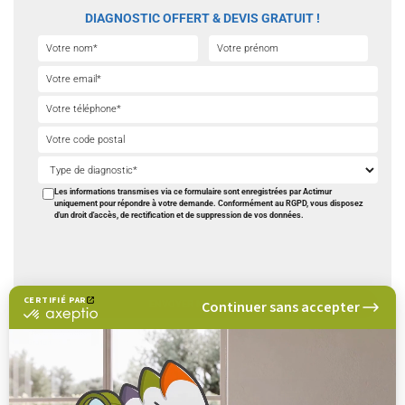
DIAGNOSTIC OFFERT & DEVIS GRATUIT !
Les informations transmises via ce formulaire sont enregistrées par Actimur
uniquement pour répondre à votre demande. Conformément au RGPD, vous disposez
d'un droit d'accès, de rectification et de suppression de vos données.
CERTIFIÉ PAR
Continuer sans accepter
certifié
par
Nous vous rappelons.
Axeptio
Gratuit
et sans engagement
-
En
savoir
TROUVEZ UNE AGENCE PROCHE DE CHEZ VOUS
plus