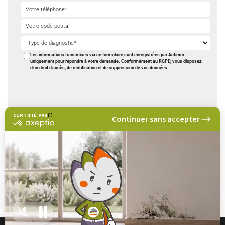
Les informations transmises via ce formulaire sont enregistrées par Actimur
uniquement pour répondre à votre demande. Conformément au RGPD, vous disposez
d'un droit d'accès, de rectification et de suppression de vos données.
CERTIFIÉ PAR
Continuer sans accepter
certifié
par
Nous vous rappelons.
Axeptio
Gratuit
et sans engagement
-
En
savoir
TROUVEZ UNE AGENCE PROCHE DE CHEZ VOUS
plus
sur
NOS AGENCES
Axeptio