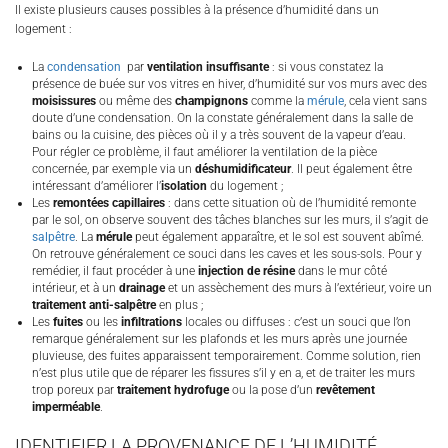
Il existe plusieurs causes possibles à la présence d’humidité dans un
logement :
La
condensation
par
ventilation insuffisante
: si vous constatez la
présence de buée sur vos vitres en hiver, d’humidité sur vos murs avec des
moisissures
ou même des
champignons
comme la
mérule
, cela vient sans
doute d’une condensation. On la constate généralement dans la salle de
bains ou la cuisine, des pièces où il y a très souvent de la vapeur d’eau.
Pour régler ce problème, il faut améliorer la ventilation de la pièce
concernée, par exemple via un
déshumidificateur
. Il peut également être
intéressant d’améliorer l’
isolation
du logement ;
Les
remontées capillaires
: dans cette situation où de l’humidité remonte
par le sol, on observe souvent des tâches blanches sur les murs, il s’agit de
salpêtre
. La
mérule
peut également apparaître, et le sol est souvent abîmé.
On retrouve généralement ce souci dans les caves et les sous-sols. Pour y
remédier, il faut procéder à une
injection de résine
dans le mur côté
intérieur, et à un
drainage
et un assèchement des murs à l’extérieur, voire un
traitement anti-salpêtre
en plus ;
Les
fuites
ou les
infiltrations
locales ou diffuses : c’est un souci que l’on
remarque généralement sur les plafonds et les murs après une journée
pluvieuse, des fuites apparaissent temporairement. Comme solution, rien
n’est plus utile que de réparer les fissures s’il y en a, et de traiter les murs
trop poreux par
traitement hydrofuge
ou la pose d’un
revêtement
imperméable
.
IDENTIFIER LA PROVENANCE DE L’HUMIDITÉ