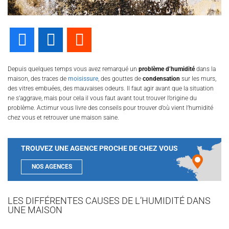
Facebook
LinkedIn
Reddit
Depuis quelques temps vous avez remarqué un
problème d’humidité
dans la
maison, des traces de
moisissure
, des gouttes de
condensation
sur les murs,
des vitres embuées, des mauvaises odeurs. Il faut agir avant que la situation
ne s’aggrave, mais pour cela il vous faut avant tout trouver l’origine du
problème. Actimur vous livre des conseils pour trouver d’où vient l’humidité
chez vous et retrouver une maison saine.
TROUVEZ UNE AGENCE PROCHE DE CHEZ VOUS
NOS AGENCES
LES DIFFÉRENTES CAUSES DE L’HUMIDITÉ DANS
UNE MAISON