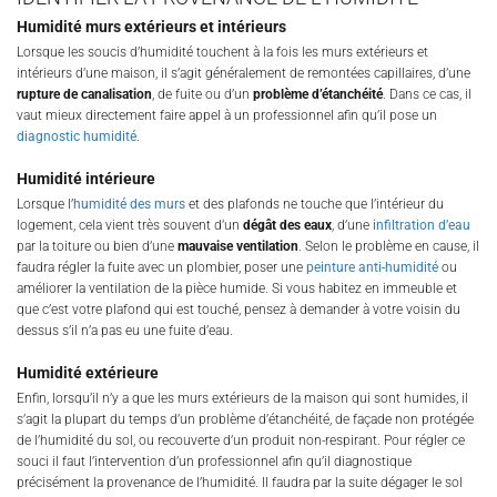
Humidité murs extérieurs et intérieurs
Lorsque les soucis d’humidité touchent à la fois les murs extérieurs et
intérieurs d’une maison, il s’agit généralement de remontées capillaires, d’une
rupture de canalisation
, de fuite ou d’un
problème d’étanchéité
. Dans ce cas, il
vaut mieux directement faire appel à un professionnel afin qu’il pose un
diagnostic humidité
.
Humidité intérieure
Lorsque l’
humidité des murs
et des plafonds ne touche que l’intérieur du
logement, cela vient très souvent d’un
dégât des eaux
, d’une
infiltration d’eau
par la toiture ou bien d’une
mauvaise ventilation
. Selon le problème en cause, il
faudra régler la fuite avec un plombier, poser une
peinture anti-humidité
ou
améliorer la ventilation de la pièce humide. Si vous habitez en immeuble et
que c’est votre plafond qui est touché, pensez à demander à votre voisin du
dessus s’il n’a pas eu une fuite d’eau.
Humidité extérieure
Enfin, lorsqu’il n’y a que les murs extérieurs de la maison qui sont humides, il
s’agit la plupart du temps d’un problème d’étanchéité, de façade non protégée
de l’humidité du sol, ou recouverte d’un produit non-respirant. Pour régler ce
souci il faut l’intervention d’un professionnel afin qu’il diagnostique
précisément la provenance de l’humidité. Il faudra par la suite dégager le sol