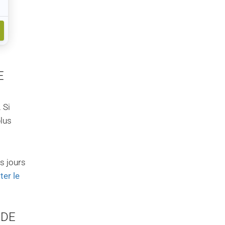
E
 Si
plus
es jours
iter le
 DE