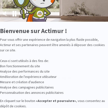
té à ces façades. Pour le béton, la brique et la pierre, l’on pe
s coûteuse. Le ponçage peut s’utiliser sur du marbre, de la pi
e chimique
, ou par nébulisation, qui est adapté à la pierre, a
ge consiste à utiliser un nettoyeur à haute pression.
Bienvenue sur Actimur !
NS À PRENDRE LORS DU NETTOYAGE DE 
Pour vous offrir une expérience de navigation la plus fluide possible,
Axeptio consent
Actimur et ses partenaires peuvent être amenés à déposer des cookies
sur ce site.
essives que d’autres. Il faut donc les utiliser avec précautio
matériau de votre façade, et avec une fréquence raisonnable
Ceux-ci sont utilisés à des fins de:
Bon fonctionnement du site
Analyse des performances du site
Amélioration de l'expérience utilisateur
ux, il faut établir un
diagnostic préalable
, pour être certain 
Mesure et création d'audience
Analyse des campagnes publicitaires
Personnalisation des annonces publicitaires
 qui se trouvent autour de la maison, mais aussi les fenêtres 
En cliquant sur le bouton
«Accepter et poursuivre»
, vous consentez au
s cas, une étape de
décapage du revêtement
est nécessaire 
dépôt de cookies.