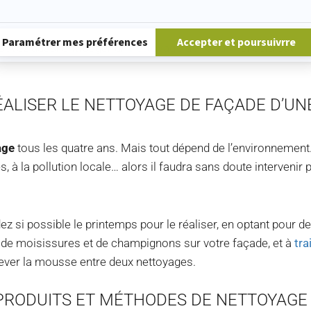
Plateforme de Gestion du Consentement : Personnalisez vos Options
Paramétrer mes préférences
Accepter et poursuivrre
pouvez aussi envisager un
nettoyage de toiture
, si cela est
ÉALISER LE NETTOYAGE DE FAÇADE D’UN
age
tous les quatre ans. Mais tout dépend de l’environnement.
 à la pollution locale… alors il faudra sans doute intervenir 
ez si possible le printemps pour le réaliser, en optant pour d
on de moisissures et de champignons sur votre façade, et à
tra
ever la mousse entre deux nettoyages.
PRODUITS ET MÉTHODES DE NETTOYAGE