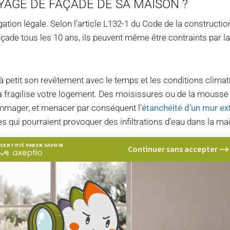
YAGE DE FAÇADE DE SA MAISON ?
gation légale. Selon l’article L132-1 du Code de la construction
çade tous les 10 ans, ils peuvent même être contraints par la
 à petit son revêtement avec le temps et les conditions climat
t cela fragilise votre logement. Des moisissures ou de la mousse
ommager, et menacer par conséquent l’
étanchéité d’un mur ex
es qui pourraient provoquer des infiltrations d’eau dans la ma
CERTIFIÉ PAR
EN SAVOIR PLUS SUR
Continuer sans accepter
er la valeur de votre bien, dans le cadre d’une éventuelle rev
certifié
par
Axeptio
ÇADES DE MAISON À NETTOYER ET LEURS
-
En
savoir
plus
sur
e façade
de maison à divers prix. Le gommage, ou l’hydrog
Axeptio
 ou bois, pour enlever les taches noires et vertes. Le
sablage