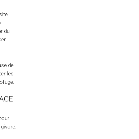
site
s
er du
cer
base de
ter les
ofuge.
YAGE
 pour
rgivore.