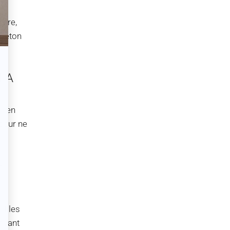
ut
erre,
u béton
LA
n, en
 pour ne
de
et les
avant