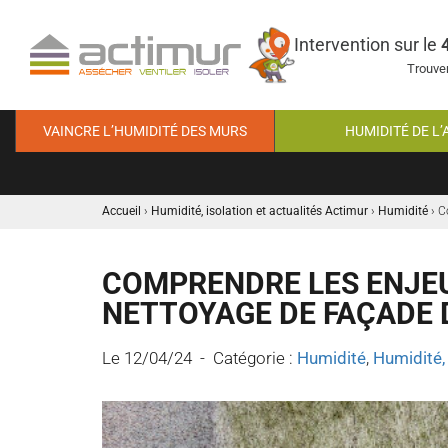
Intervention sur le
Trouver
VAINCRE L’HUMIDITÉ DES MURS
HUMIDITÉ DE L’
Accueil
›
Humidité, isolation et actualités Actimur
›
Humidité
›
C
COMPRENDRE LES ENJEU
NETTOYAGE DE FAÇADE 
Le 12/04/24 - Catégorie :
Humidité
,
Humidité, 