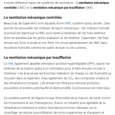
Il existe différents types de systèmes de ventilation : la
ventilation mécanique
contrôlée
(VMC) et la
ventilation mécanique par insufflation
(VMI).
La ventilation mécanique contrôlée
Beaucoup de logements sont équipés d’une
VMC
, système assez ancien. Cela
permet de renouveler l’air intérieur de façon mécanique : l’air intérieur humide
et pollué est aspiré par la VMC, puis rejeté à l’extérieur, de l’air frais extérieur
entre en parallèle par les grilles d’aération et les fenêtres. Cependant, l’air frais
entrant est froid, humide et non filtré. On trouve généralement les VMC dans
les pièces humides comme les salles de bain ou les cuisines.
La ventilation mécanique par insufflation
La
VMI
, également appelée ventilation positive hygroréglable (VPH), aspire l’air
extérieur de la maison grâce à un ventilateur pour le faire ensuite circuler à
l’intérieur. L’air évacué par les bouches d’aération se charge, lui, de l’humidité se
trouvant dans le logement, mais également du CO
, des composés volatils et
2
des émanations toxiques. L’air entrant est filtré pour éliminer pollution,
poussières et pollens, préchauffé et déshumidifié. Ce processus est silencieux.
Ce système permet de réguler le taux d’humidité de la maison, de lutter contre
les moisissures et les champignons, d’avoir un ressenti plus agréable de la
température intérieure et d’ainsi faire des économies d’énergie sur le
chauffage, de réduire la prolifération de micro-organismes et d’acariens, et