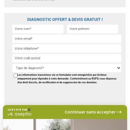
DIAGNOSTIC OFFERT & DEVIS GRATUIT !
Les informations transmises via ce formulaire sont enregistrées par Actimur
uniquement pour répondre à votre demande. Conformément au RGPD, vous disposez
d'un droit d'accès, de rectification et de suppression de vos données.
CERTIFIÉ PAR
Continuer sans accepter
certifié
par
Nous vous rappelons.
Axeptio
Gratuit
et sans engagement
-